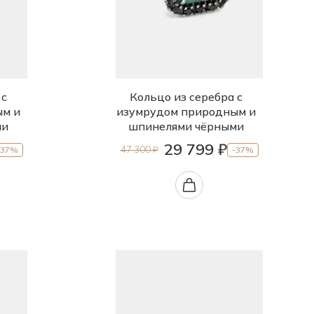
 с
Кольцо из серебра с
ым и
изумрудом природным и
ми
шпинелями чёрными
29 799 ₽
47 300 ₽
-37%
-37%