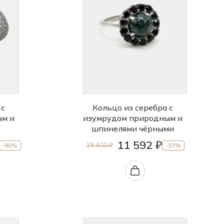
 с
Кольцо из серебра с
ым и
изумрудом природным и
шпинелями чёрными
11 592 ₽
18 400 ₽
-80%
-37%