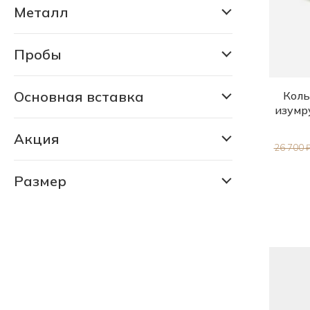
Металл
Серебро
Пробы
925
925/585
Основная вставка
Коль
Изумруд лабораторный
изумр
925/Бронза
Изумруд природный уральский
Акция
26 700 
РАСПРОДАЖА 80% (706 шт)
СКИДКА 30% (6188 шт)
Размер
14.5
СКИДКА 75% (1141 шт)
15.0
15.5
16.0
16.5