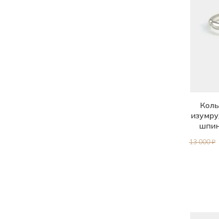
17.0
17.5
18.0
18.5
19.0
19.5
Коль
20.0
изумру
шпин
20.5
13 000 ₽
21.0
21.5
22.0