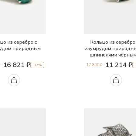
цо из серебра с
Кольцо из серебра
удом природным
изумрудом природн
шпинелями чёрны
16 821 ₽
11 214 ₽
₽
17 800 ₽
-37%