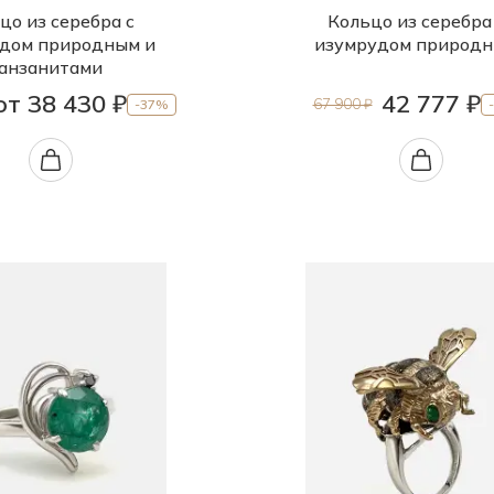
цо из серебра с
Кольцо из серебра
дом природным и
изумрудом природ
анзанитами
от 38 430 ₽
42 777 ₽
67 900 ₽
-37%