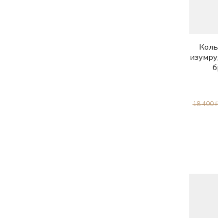
Коль
изумру
б
18 400 