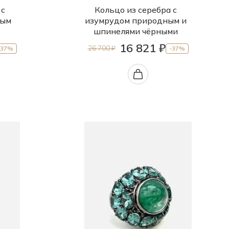
 с
Кольцо из серебра с
ным
изумрудом природным и
шпинелями чёрными
16 821 ₽
26 700 ₽
-37%
-37%