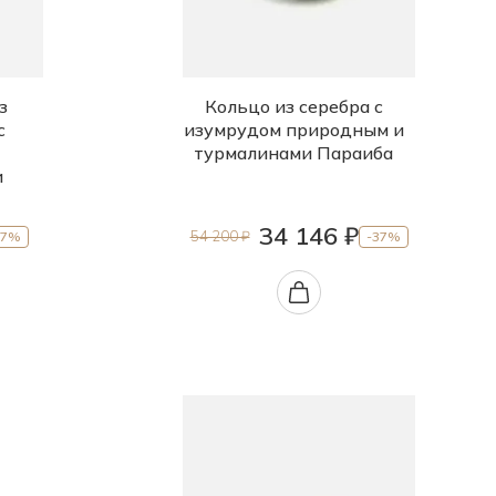
з
Кольцо из серебра с
с
изумрудом природным и
турмалинами Параиба
и
34 146 ₽
54 200 ₽
37%
-37%