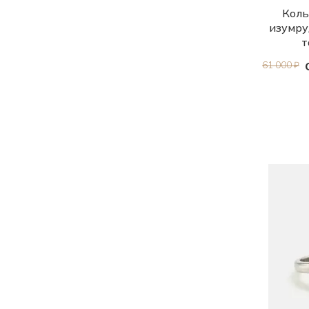
Коль
изумру
т
61 000 ₽