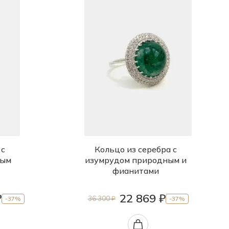
 с
Кольцо из серебра с
ным
изумрудом природным и
фианитами
₽
22 869 ₽
36 300 ₽
-37%
-37%