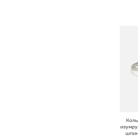
Коль
изумру
шпин