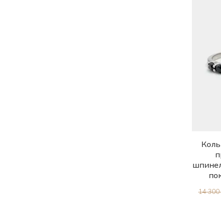
Коль
п
шпинел
по
14 300