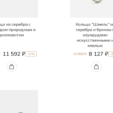
цо из серебра с
Кольцо "Шмель" и
дом природным и
серебра и бронзы 
риллиантом
изумрудами
искусственными 
эмалью
11 592 ₽
8 127 ₽
₽
12 900 ₽
-37%
-