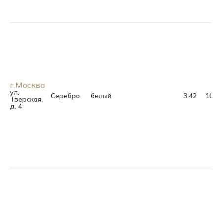
г.Москва
ул.
Серебро
белый
3.42
16.0
Тверская,
д. 4