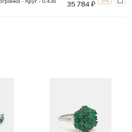
огранка - Круг - 0.436
-37%
35 784 ₽