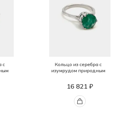
а с
Кольцо из серебра с
ным
изумрудом природным
16 821 ₽