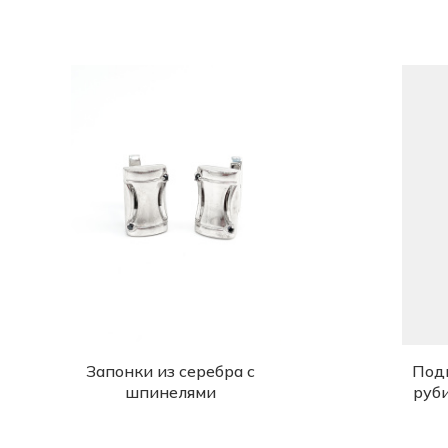
Запонки из серебра с
Подв
шпинелями
руб