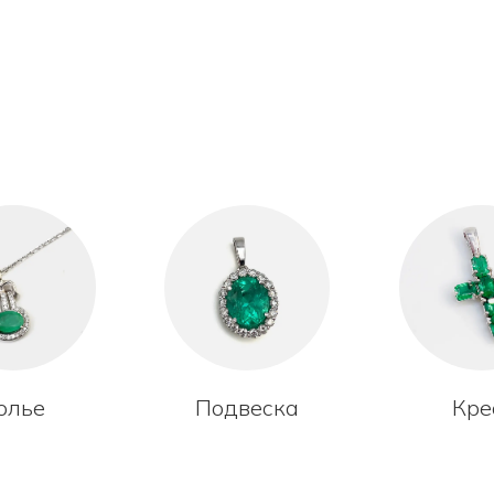
олье
Подвеска
Кре