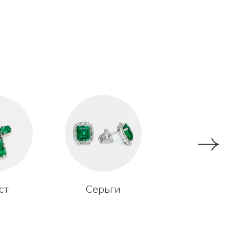
ст
Серьги
Запонк