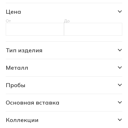
Цена
От
До
Тип изделия
Кольцо
Металл
Золото
Пробы
333
375
Основная вставка
Аквамарин природный уральский
585
Александрит природный уральский
Коллекции
750
Коллекция Дарьи Мороз