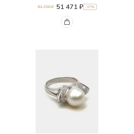
51 471 ₽
81 700 ₽
-37%