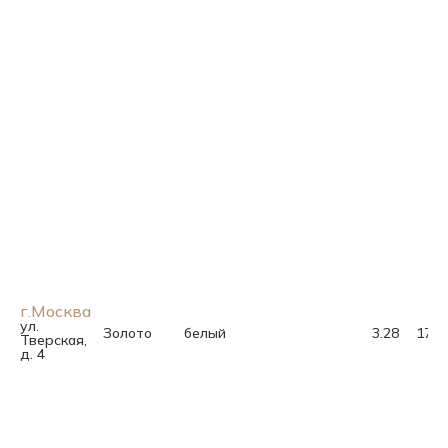
г.Москва
ул.
Золото
белый
3.28
17.5
Тверская,
д. 4