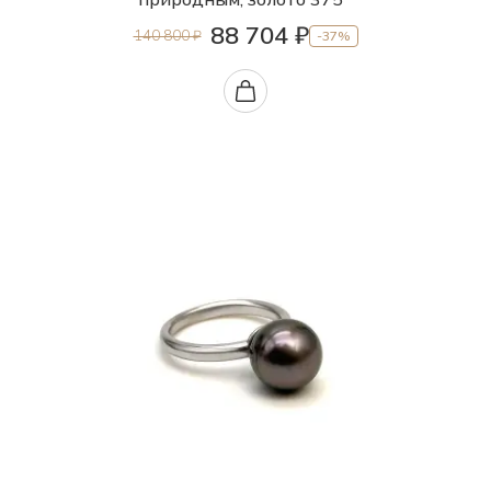
88 704 ₽
140 800 ₽
-37%