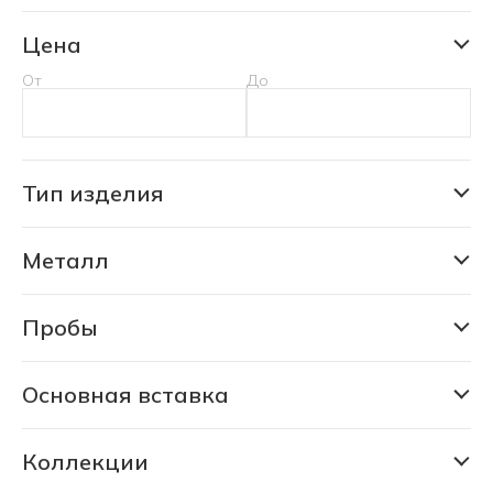
Цена
От
До
Тип изделия
Кольцо
Металл
Золото
Пробы
333
375
Основная вставка
Аквамарин природный уральский
585
Александрит природный уральский
Коллекции
750
Коллекция Дарьи Мороз