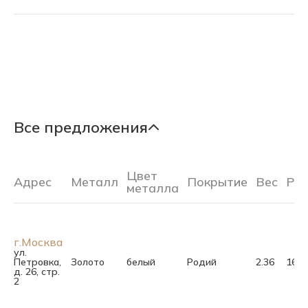
Все предложения
Цвет
Адрес
Металл
Покрытие
Вес
Ра
металла
г.Москва
ул.
Петровка,
Золото
белый
Родий
2.36
16.5
д. 26, стр.
2