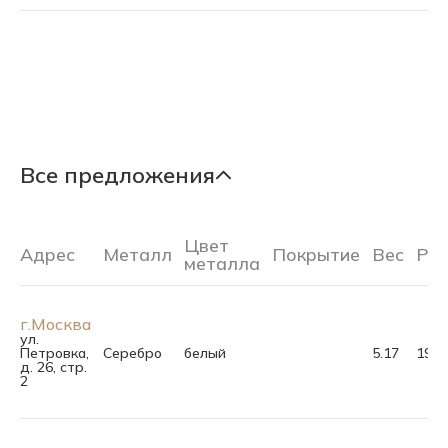
Все предложения
Цвет
Адрес
Металл
Покрытие
Вес
Ра
металла
г.Москва
ул.
Петровка,
Серебро
белый
5.17
19.0
д. 26, стр.
2