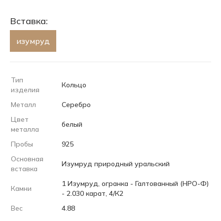
Вставка:
изумруд
Тип
Кольцо
изделия
Металл
Серебро
Цвет
белый
металла
Пробы
925
Основная
Изумруд природный уральский
вставка
1 Изумруд, огранка - Галтованный (НРО-Ф)
Камни
- 2.030 карат, 4/К2
Вес
4.88