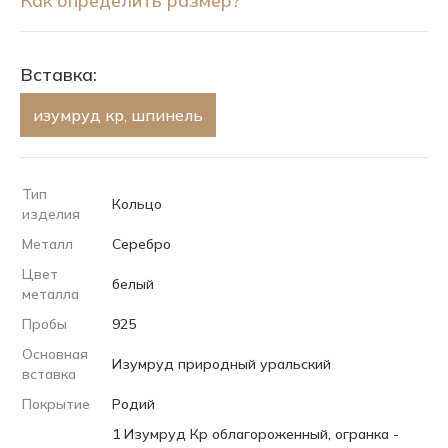
Как определить размер?
Вставка:
изумруд кр, шпинель
Тип
Кольцо
изделия
Металл
Серебро
Цвет
белый
металла
Пробы
925
Основная
Изумруд природный уральский
вставка
Покрытие
Родий
1 Изумруд Кр облагороженный, огранка -