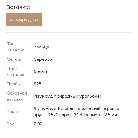
Вставка:
изумруд кр
Тип
Кольцо
изделия
Металл
Серебро
Цвет
белый
металла
Пробы
925
Основная
Изумруд природный уральский
вставка
9 Изумруд Кр облагороженный, огранка -
Камни
круг - 0.570 карат, 3/Г3, размер - 2.5 мм
Вес
2.02