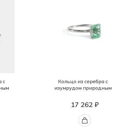
а с
Кольцо из серебра с
ным
изумрудом природным
17 262 ₽