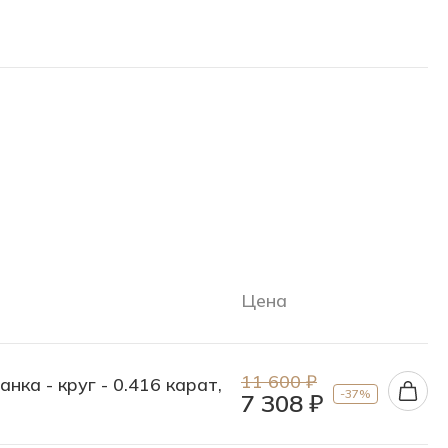
Цена
11 600 ₽
ка - круг - 0.416 карат,
-37%
7 308 ₽