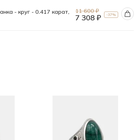
11 600 ₽
ка - круг - 0.417 карат,
-37%
7 308 ₽