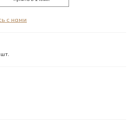
ь с нами
 шт.