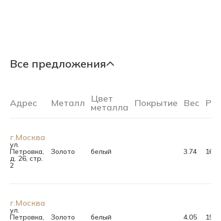
Все предложения
Цвет
Адрес
Металл
Покрытие
Вес
Ра
металла
г.Москва
ул.
Петровка,
Золото
белый
3.74
16.5
д. 26, стр.
2
г.Москва
ул.
Петровка,
Золото
белый
4.05
19.0