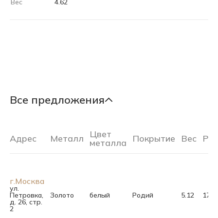
Вес
4.62
Все предложения
Цвет
Адрес
Металл
Покрытие
Вес
Ра
металла
г.Москва
ул.
Петровка,
Золото
белый
Родий
5.12
17.0
д. 26, стр.
2