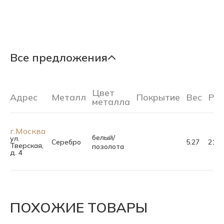
Все предложения
Цвет
Адрес
Металл
Покрытие
Вес
Ра
металла
г.Москва
белый/
ул.
Серебро
5.27
21.5
Тверская,
позолота
д. 4
ПОХОЖИЕ ТОВАРЫ