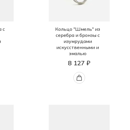
а с
Кольцо "Шмель" из
серебра и бронзы с
и
изумрудами
искусственными и
эмалью
8 127 ₽