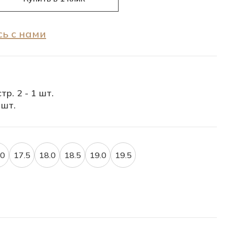
ь с нами
тр. 2 - 1 шт.
 шт.
.0
17.5
18.0
18.5
19.0
19.5