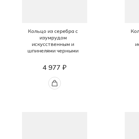
Кольцо из серебра с
Кол
изумрудом
искусственным и
и
шпинелями черными
4 977 ₽