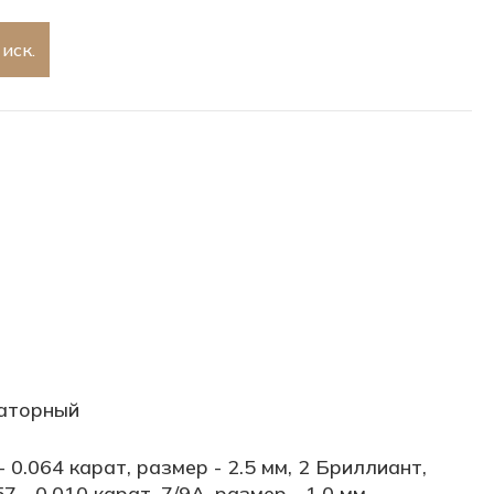
иск.
аторный
- 0.064 карат, размер - 2.5 мм, 2 Бриллиант,
7 - 0.010 карат, 7/9А, размер - 1.0 мм