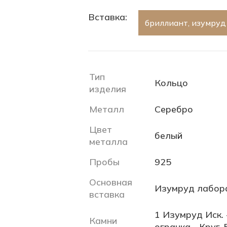
Вставка:
бриллиант, изумруд 
Тип
Кольцо
изделия
Металл
Серебро
Цвет
белый
металла
Пробы
925
Основная
Изумруд лабор
вставка
1 Изумруд Иск. 
Камни
огранка - Круг-5