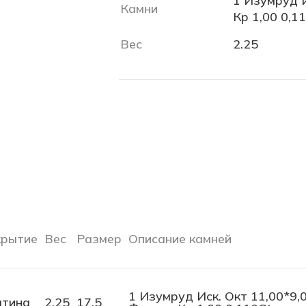
1 Изумруд И
Камни
Кр 1,00 0,1
Вес
2.25
рытие
Вес
Размер
Описание камней
1 Изумруд Иск. Окт 11,00*9,0
тина
2.25
17.5