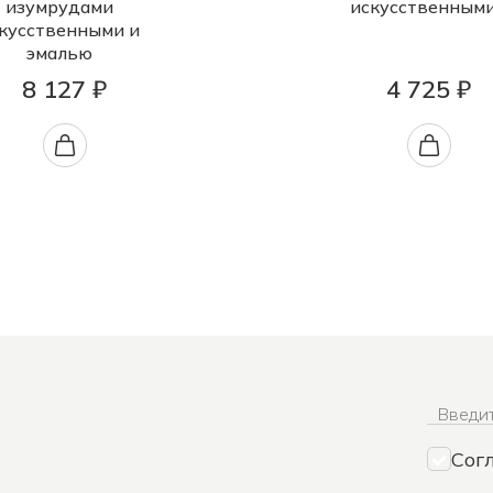
изумрудами
искусственным
кусственными и
эмалью
8 127 ₽
4 725 ₽
Введит
Сог