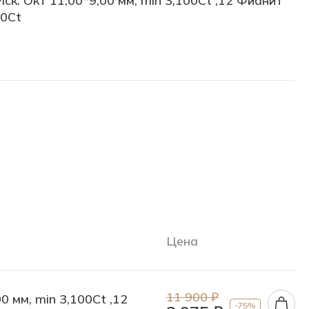
ск. Окт 11,00*9,00 мм, min 3,100Ct ,12 Фианит
10Ct
Цена
11 900 ₽
0 мм, min 3,100Ct ,12
-75%