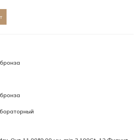
т
бронза
бронза
абораторный