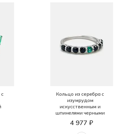
 с
Кольцо из серебра с
изумрудом
й
искусственным и
шпинелями черными
4 977 ₽