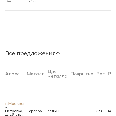
Вес
7.96
Все предложения
Цвет
Адрес
Металл
Покрытие
Вес
Ра
металла
г.Москва
ул.
Петровка,
Серебро
белый
8.98
44.0
д. 26, стр.