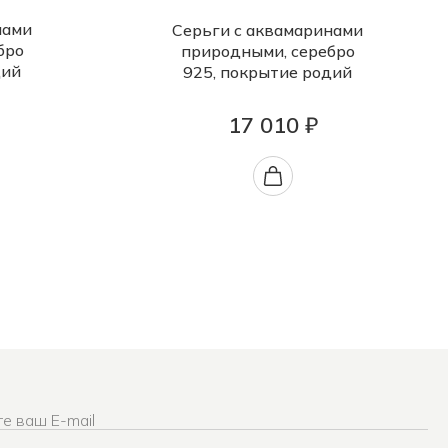
нами
Серьги с аквамаринами
бро
природными, серебро
дий
925, покрытие родий
17 010 ₽
е ваш E-mail