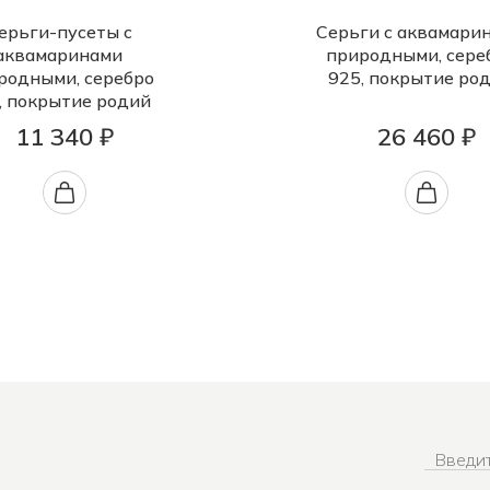
ерьги-пусеты с
Серьги с аквамари
аквамаринами
природными, сере
родными, серебро
925, покрытие ро
, покрытие родий
11 340 ₽
26 460 ₽
Введит