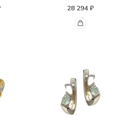
₽
28 294 ₽