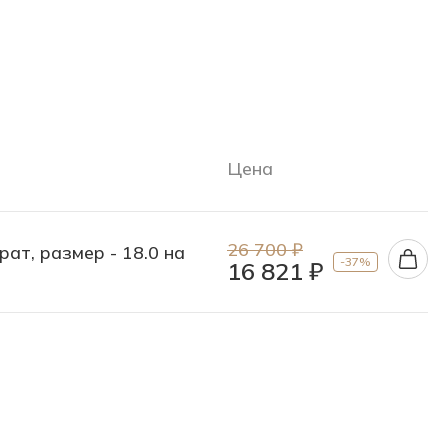
Цена
26 700 ₽
рат, размер - 18.0 на
-37%
16 821 ₽