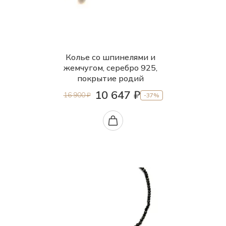
46.0
47.0
48.0
Колье со шпинелями и
49.0
жемчугом, серебро 925,
50.0
покрытие родий
10 647 ₽
50.0-55.0
16 900 ₽
-37%
52.0
53.0
55.0
57.0
60.0
90.0