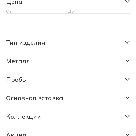
Цена
От
До
Тип изделия
Колье
Металл
Серебро
Пробы
925
925/585
Основная вставка
Аквамарин природный уральский
Берилл природный уральский
Коллекции
Коллекция Дарьи Мороз
Бриллиант природный черный якутский
Русская сказка
Акция