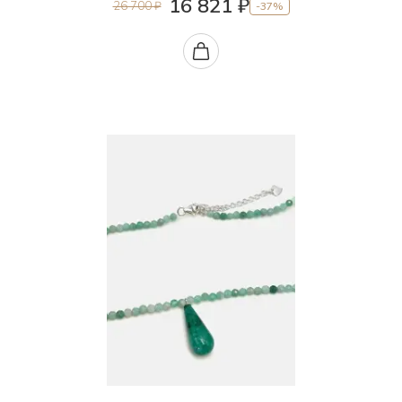
16 821 ₽
26 700 ₽
-37%