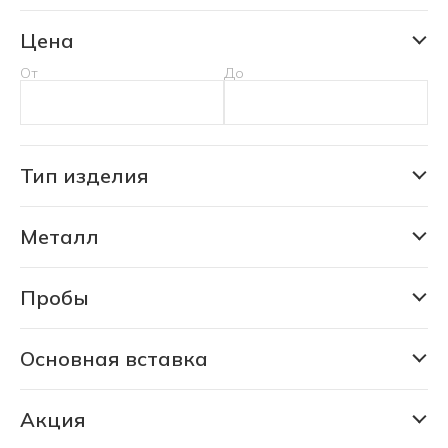
Цена
От
До
Тип изделия
Кольцо
Металл
Золото
Пробы
333
375
Основная вставка
Изумруд лабораторный
585
Изумруд природный уральский
Акция
750
СКИДКА 30% (6208 шт)