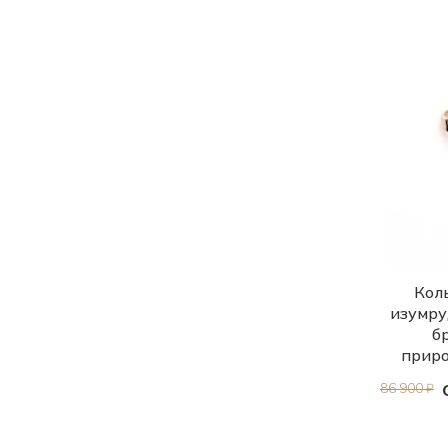
Коль
изумру
б
прир
86 900 ₽