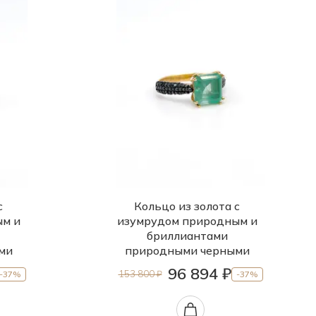
с
Кольцо из золота с
ым и
изумрудом природным и
бриллиантами
ми
природными черными
96 894 ₽
153 800 ₽
-37%
-37%