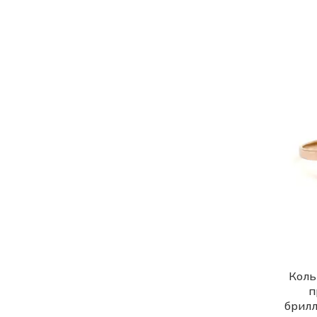
Коль
п
брилл