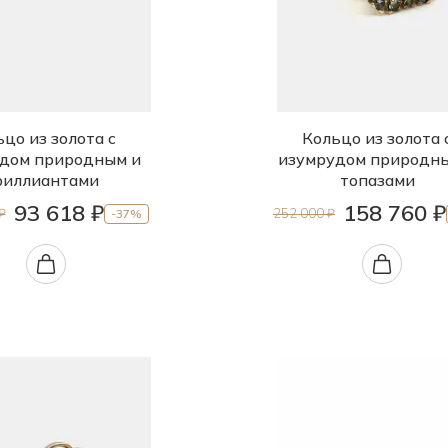
цо из золота с
Кольцо из золота 
дом природным и
изумрудом природн
риллиантами
топазами
93 618 ₽
158 760 ₽
₽
252 000 ₽
-37%