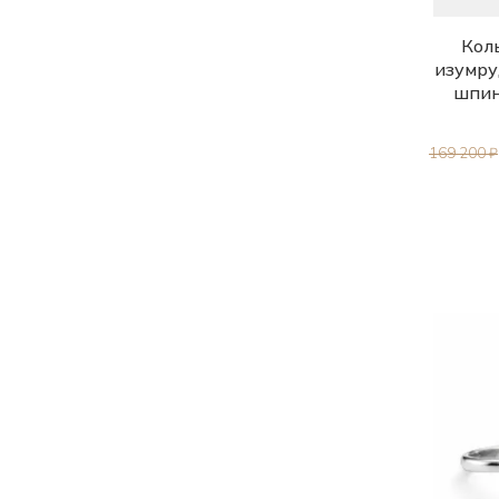
Коль
изумру
шпин
169 200 ₽