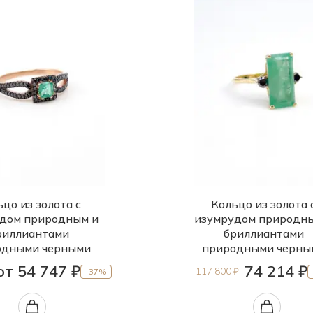
цо из золота с
Кольцо из золота 
дом природным и
изумрудом природн
риллиантами
бриллиантами
одными черными
природными черны
от 54 747 ₽
74 214 ₽
117 800 ₽
-37%