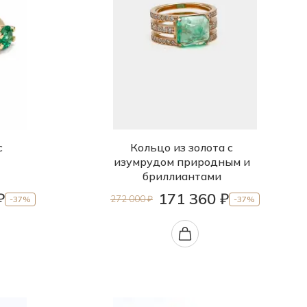
с
Кольцо из золота с
изумрудом природным и
бриллиантами
₽
171 360 ₽
272 000 ₽
-37%
-37%