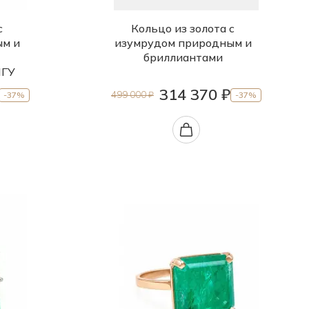
с
Кольцо из золота с
ым и
изумрудом природным и
бриллиантами
МГУ
314 370 ₽
499 000 ₽
-37%
-37%