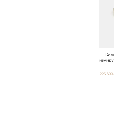
17.5
17.5-19.5
18.0
18.5
19.0
19.5
Коль
20.0
изумру
20.5
225 800 