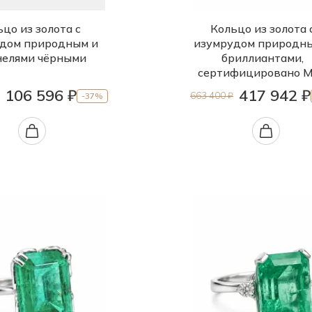
цо из золота с
Кольцо из золота 
дом природным и
изумрудом природн
елями чёрными
бриллиантами,
сертифицировано 
106 596 ₽
417 942 ₽
663 400 ₽
-37%