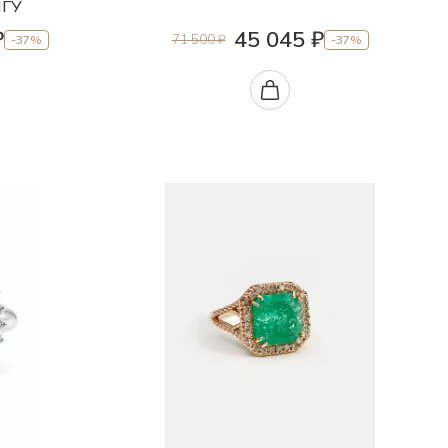
МГУ
₽
45 045 ₽
71 500 ₽
-37%
-37%