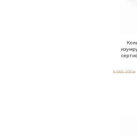
Коль
изумр
серти
5 091 200 ₽