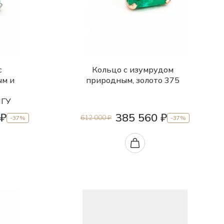
с
Кольцо с изумрудом
ым и
природным, золото 375
МГУ
 ₽
385 560 ₽
612 000 ₽
-37%
-37%