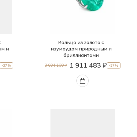
с
Кольцо из золота с
ым и
изумрудом природным и
бриллиантами
1 911 483 ₽
3 034 100 ₽
-37%
-37%