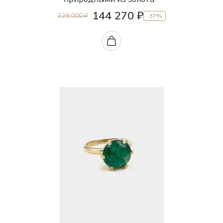
144 270 ₽
229 000 ₽
-37%