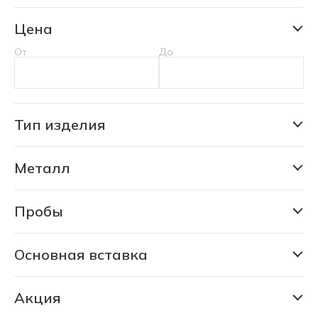
Цена
От
До
Тип изделия
Кольцо
Металл
Золото
Пробы
333
375
Основная вставка
Изумруд лабораторный
585
Изумруд природный уральский
Акция
750
СКИДКА 30% (6188 шт)