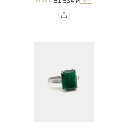
51 534 ₽
81 800 ₽
-37%