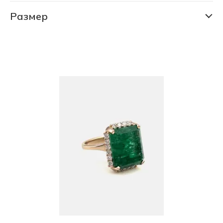
СКИДКА 75% (1141 шт)
Размер
15.0
ФИНАЛЬНАЯ ЦЕНА (673 шт)
15.5
16.0
16.5
17.0
17.5
17.5-19.5
18.0
18.5
19.0
19.5