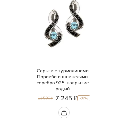
85.0
88.0
90.0
95.0
б.р.
б/р
Серьги с турмалинами
Параиба и шпинелями,
серебро 925, покрытие
родий
7 245 ₽
11 500 ₽
-37%