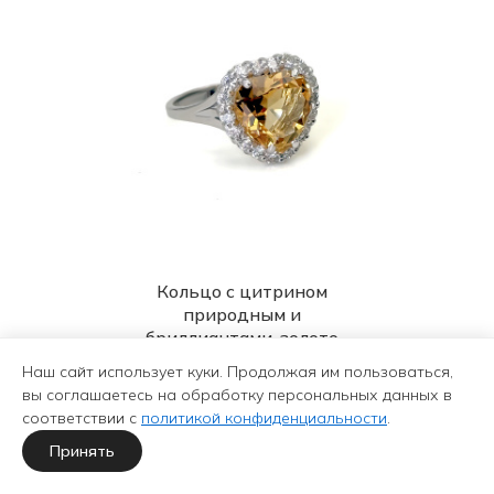
Кольцо с цитрином
природным и
бриллиантами, золото
585
Наш сайт использует куки. Продолжая им пользоваться,
330 750 ₽
вы соглашаетесь на обработку персональных данных в
525 000 ₽
-37%
соответствии с
политикой конфиденциальности
.
Принять