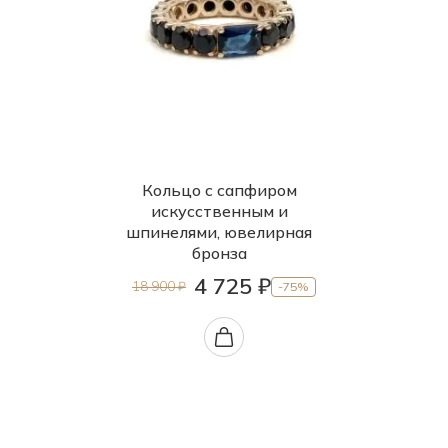
Кианит природный (Кольский полуостров)
18.0-20.0
Коралл природный (Индия)
18.0-23.0
Корунд (Рубин) природный
18.5
Корунд (Сапфир) природный
18.5-20.5
Кошачий глаз природный
18.5-21.0
Кольцо с сапфиром
Кунцит природный (Россия)
18.5-23.0
искусственным и
шпинелями, ювелирная
Лавовый камень природный (Россия)
19-21
бронза
Лазурит природный
19.0
4 725 ₽
18 900 ₽
-75%
Лунный камень природный (Урал)
19.0-23.5
Майорика
19.0-24.0
Малахит природный
19.5
Малахитовый павлин
19.5-24.0