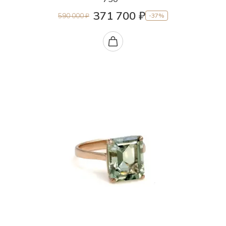
371 700 ₽
590 000 ₽
-37%