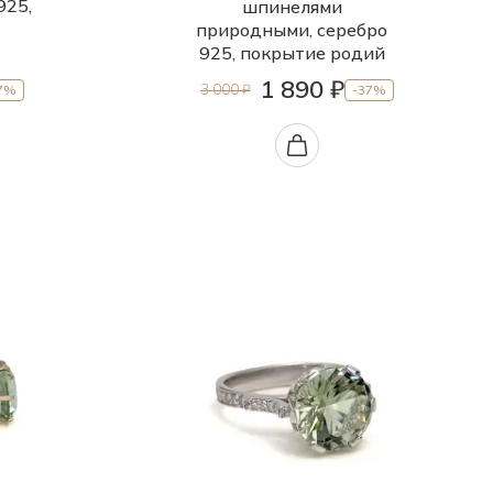
925,
шпинелями
природными, серебро
925, покрытие родий
1 890 ₽
3 000 ₽
7%
-37%