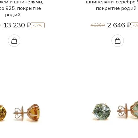
лём и шпинелями,
шпинелями, серебро 
ро 925, покрытие
покрытие родий
родий
13 230 ₽
2 646 ₽
₽
4 200 ₽
-37%
-3