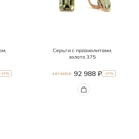
ом,
Серьги с празиолитами,
золото 375
92 988 ₽
147 600 ₽
-37%
-37%