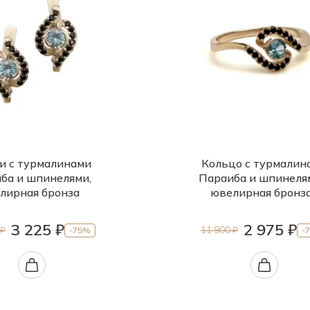
и с турмалинами
Кольцо с турмалин
ба и шпинелями,
Параиба и шпинеля
лирная бронза
ювелирная бронз
3 225 ₽
2 975 ₽
 ₽
11 900 ₽
-75%
-