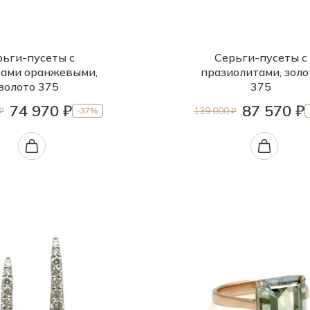
рьги-пусеты с
Серьги-пусеты с
ами оранжевыми,
празиолитами, золо
золото 375
375
74 970 ₽
87 570 ₽
₽
139 000 ₽
-37%