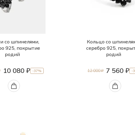
и со шпинелями,
Кольцо со шпинеля
ро 925, покрытие
серебро 925, покры
родий
родий
10 080 ₽
7 560 ₽
₽
12 000 ₽
-37%
-