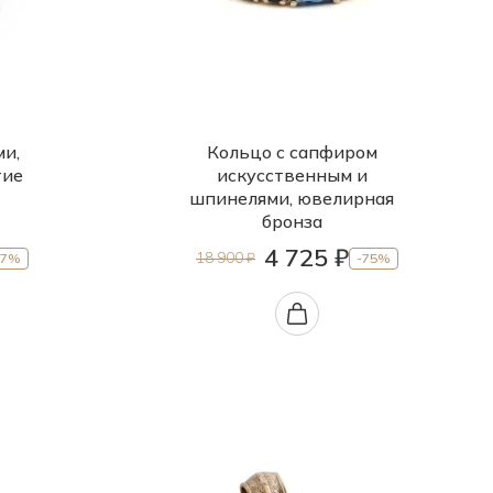
ми,
Кольцо с сапфиром
тие
искусственным и
шпинелями, ювелирная
бронза
4 725 ₽
18 900 ₽
37%
-75%