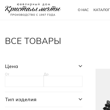
О НАС
КАТАЛОГ
Кольца
Браслеты
ВСЕ ТОВАРЫ
Колье
Сувениры
Цена
От
До
Тип изделия
Аксессуар для питомца