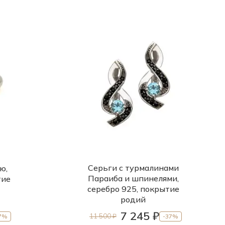
Серьги с турмалинами
ю,
Параиба и шпинелями,
тие
серебро 925, покрытие
родий
7 245 ₽
11 500 ₽
7%
-37%