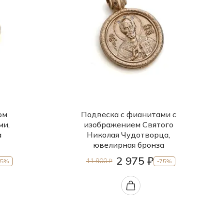
ом
Подвеска с фианитами с
ми,
изображением Святого
а
Николая Чудотворца,
ювелирная бронза
2 975 ₽
11 900 ₽
75%
-75%