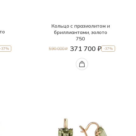
Кольцо с празиолитом и
то
бриллиантами, золото
750
371 700 ₽
590 000 ₽
-37%
-37%