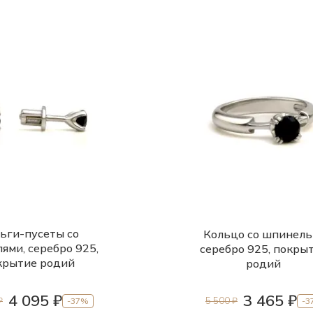
ьги-пусеты со
Кольцо со шпинель
ями, серебро 925,
серебро 925, покры
крытие родий
родий
4 095 ₽
3 465 ₽
₽
5 500 ₽
-37%
-3