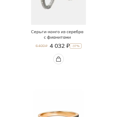
85.0
88.0
90.0
Серьги-конго из серебра
95.0
с фианитами
б.р.
4 032 ₽
6 400 ₽
-37%
б/р