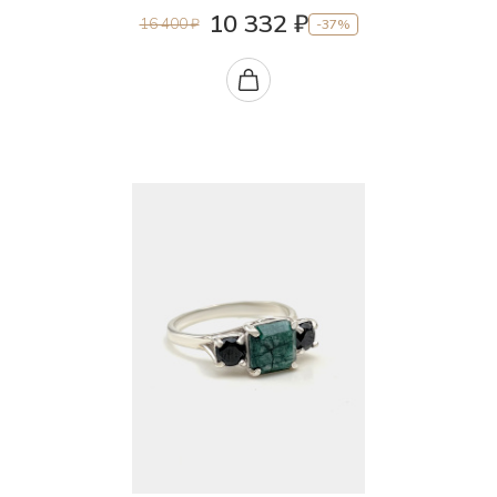
10 332 ₽
16 400 ₽
-37%