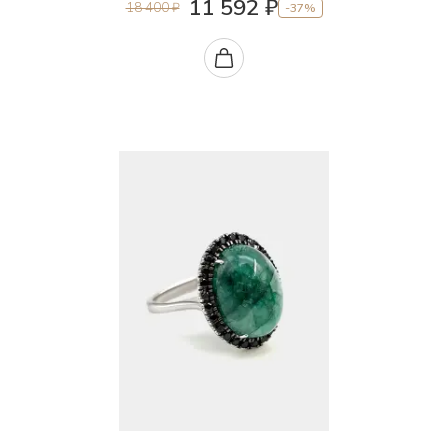
40.5-50.5
11 592 ₽
18 400 ₽
-37%
Султанит лабораторный
41.0
Танзанит природный (Танзания)
41.0-45.5
Тигровый глаз природный
41.0-50.5
Топаз лабораторный
41.0-51.0
Топаз облагороженный (Забайкалье)
41.5
Топаз природный (Забайкалье)
42.0
Турмалин лабораторный
42.5
Турмалин природный (Шри-Ланка)
43.0
Фенакит природный уральский
43.5
Фианит
44.0
Флогопит природный уральский
44.0-48.0
Флюорит природный
44.5