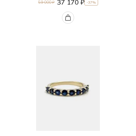
37 170 ₽
59 000 ₽
-37%