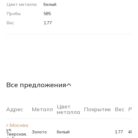
Цвет металла
белый
Пробы
585
Вес
1.77
Все предложения
Цвет
Адрес
Металл
Покрытие
Вес
Ра
металла
г.Москва
ул.
Золото
белый
1.77
40.0
Тверская,