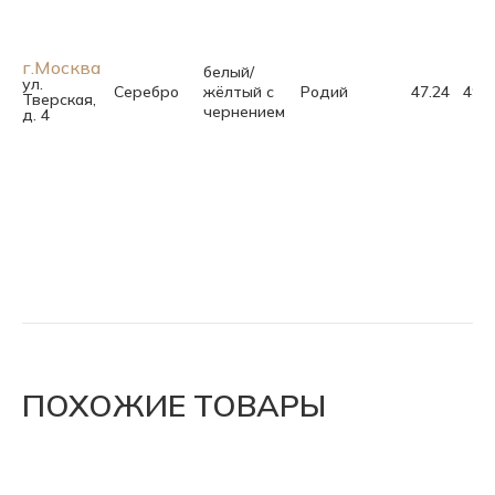
г.Москва
белый/
ул.
Серебро
жёлтый с
Родий
47.24
49.0
Тверская,
чернением
д. 4
ПОХОЖИЕ ТОВАРЫ