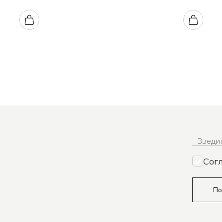
Введит
Сог
По