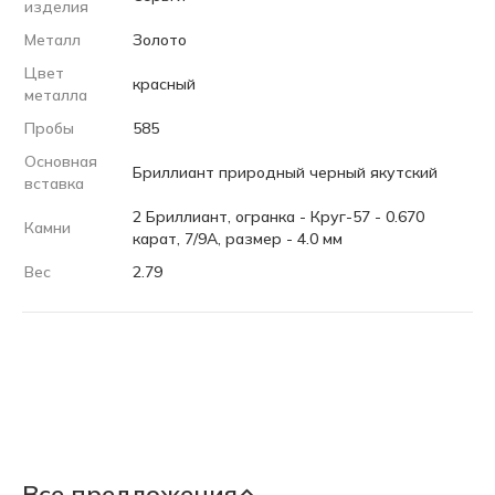
изделия
Металл
Золото
Цвет
красный
металла
Пробы
585
Основная
Бриллиант природный черный якутский
вставка
2 Бриллиант, огранка - Круг-57 - 0.670
Камни
карат, 7/9А, размер - 4.0 мм
Вес
2.79
Все предложения