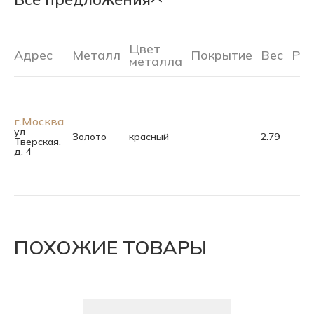
Цвет
Адрес
Металл
Покрытие
Вес
Ра
металла
г.Москва
ул.
Золото
красный
2.79
Тверская,
д. 4
ПОХОЖИЕ ТОВАРЫ