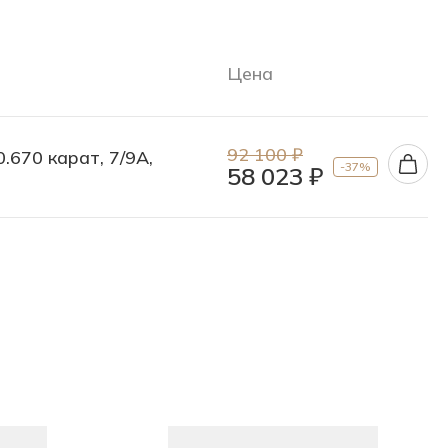
Цена
92 100 ₽
0.670 карат, 7/9А,
-37%
58 023 ₽