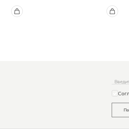
Введит
Сог
По