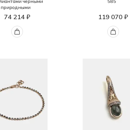
лиантами черными
585
природными
74 214 ₽
119 070 ₽