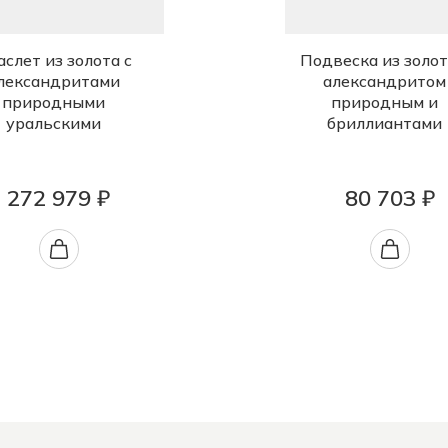
аслет из золота с
Подвеска из золот
лександритами
александритом
природными
природным и
уральскими
бриллиантами
272 979 ₽
80 703 ₽