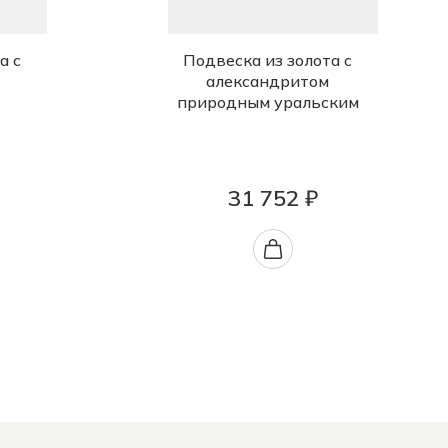
а с
Подвеска из золота с
александритом
природным уральским
31 752 ₽