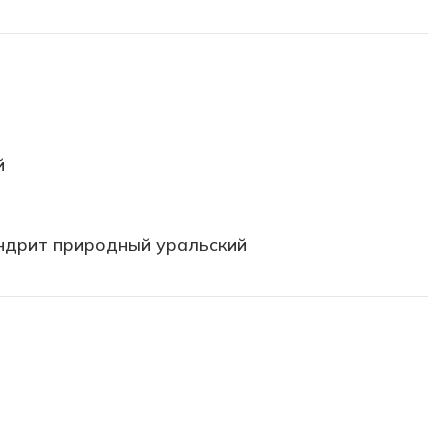
й
ндрит природный уральский