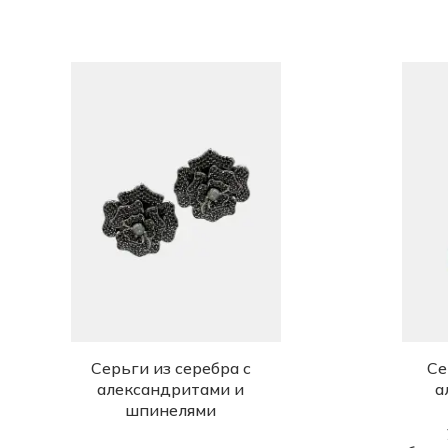
Серьги из серебра с
Се
александритами и
а
шпинелями