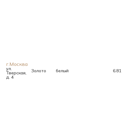
г.Москва
ул.
Золото
белый
6.81
Тверская,
д. 4