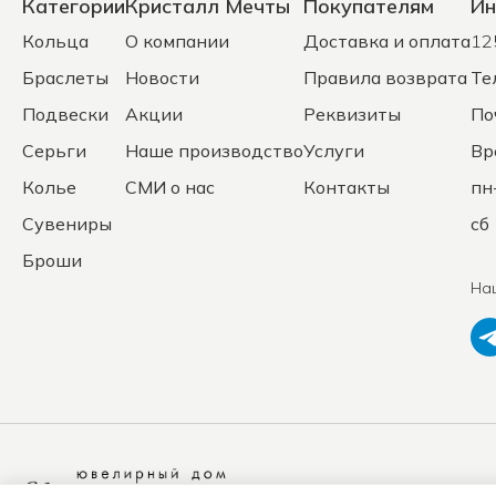
Категории
Кристалл Мечты
Покупателям
Ин
Кольца
О компании
Доставка и оплата
12
Браслеты
Новости
Правила возврата
Те
Подвески
Акции
Реквизиты
По
Серьги
Наше производство
Услуги
Вр
Колье
СМИ о нас
Контакты
пн
Сувениры
сб 
Броши
На
Политика