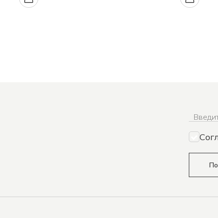
Введит
Сог
По