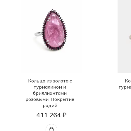
Кольцо из золота с
Ко
турмалином и
турм
бриллиантами
розовыми. Покрытие
родий
411 264 ₽