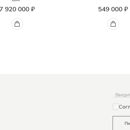
7 920 000 ₽
549 000 ₽
Введит
Сог
По