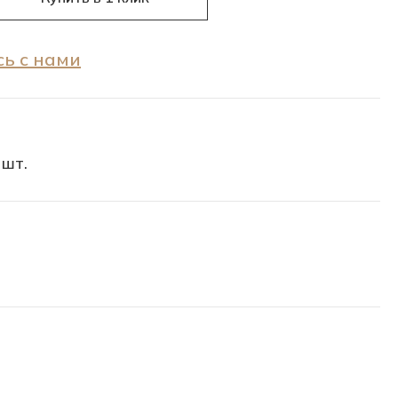
ь с нами
 шт.