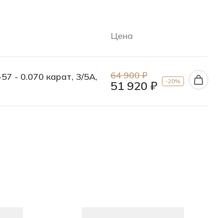
Цена
64 900 ₽
57 - 0.070 карат, 3/5А,
-20%
51 920 ₽