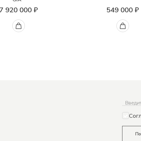
7 920 000 ₽
549 000 ₽
Введит
Сог
По