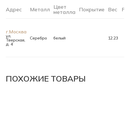
Цвет
Адрес
Металл
Покрытие
Вес
Ра
металла
г.Москва
ул.
Серебро
белый
12.23
Тверская,
д. 4
ПОХОЖИЕ ТОВАРЫ