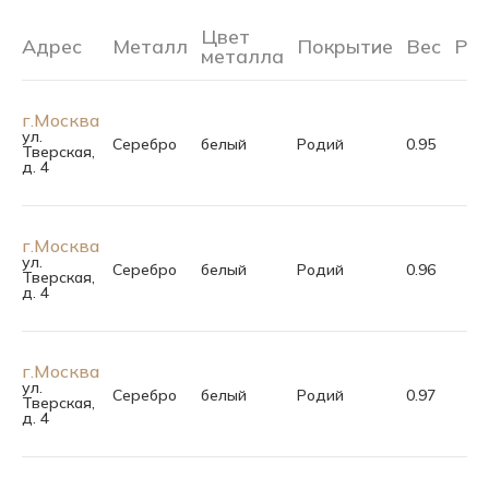
Цвет
Адрес
Металл
Покрытие
Вес
Ра
металла
г.Москва
ул.
Серебро
белый
Родий
0.95
Тверская,
д. 4
г.Москва
ул.
Серебро
белый
Родий
0.96
Тверская,
д. 4
г.Москва
ул.
Серебро
белый
Родий
0.97
Тверская,
д. 4