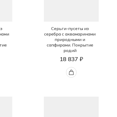
з
Серьги-пусеты из
нами
серебра с аквамаринами
природными и
тие
сапфирами. Покрытие
родий
18 837 ₽