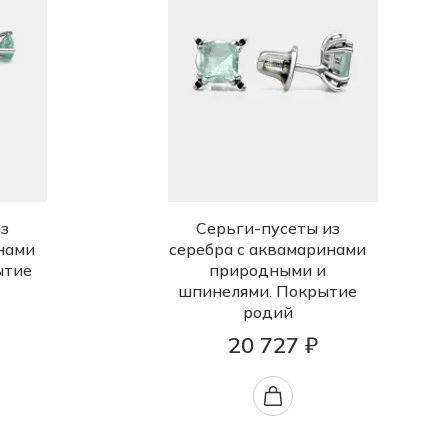
з
Серьги-пусеты из
нами
серебра с аквамаринами
ытие
природными и
шпинелями. Покрытие
родий
20 727 ₽