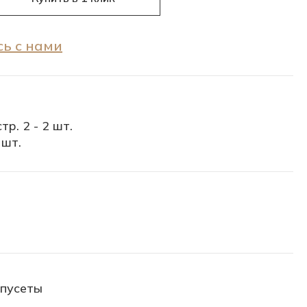
ь с нами
тр. 2 - 2 шт.
 шт.
-пусеты