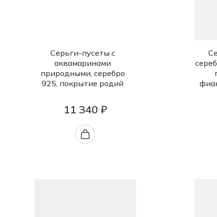
Серьги-пусеты с
Се
аквамаринами
сереб
природными, серебро
925, покрытие родий
фиа
11 340 ₽