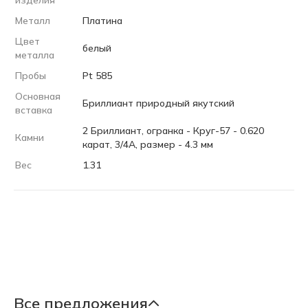
изделия
Металл
Платина
Цвет
белый
металла
Пробы
Pt 585
Основная
Бриллиант природный якутский
вставка
2 Бриллиант, огранка - Круг-57 - 0.620
Камни
карат, 3/4А, размер - 4.3 мм
Вес
1.31
Все предложения