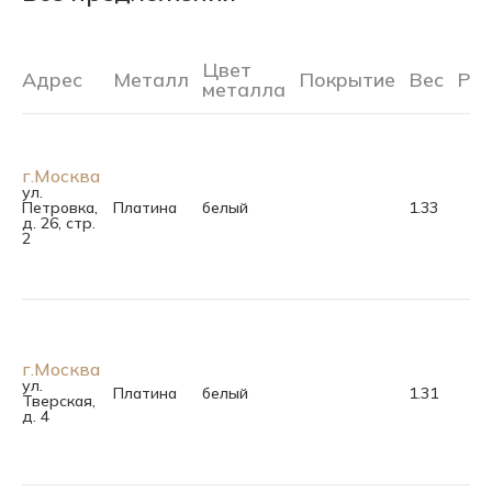
Цвет
Адрес
Металл
Покрытие
Вес
Ра
металла
г.Москва
ул.
Петровка,
Платина
белый
1.33
д. 26, стр.
2
г.Москва
ул.
Платина
белый
1.31
Тверская,
д. 4