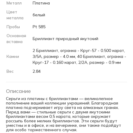
Металл
Платина
Цвет
белый
металла
Пробы
Pt 585
Основная
Бриллиант природный якутский
вставка
2 Бриллиант, огранка - Круг-57 - 0.500 карат,
Камни
3/5А, размер - 4.0 мм, 40 Бриллиант, огранка -
Круг-17 - 0.160 карат, 2/2А, размер - 0.9 мм
Вес
2.84
Описание
Серьги из платины с бриллиантами — великолепное
пополнение вашей коллекции украшений. Благородная
платина подчеркивает игру света на алмазных гранях.
Перед вами — стильные серьги с двумя якутскими
бриллиантами весом 0,5 карата, которые окружает
россыпь более мелких бриллиантов. Эти серьги будут
уместны и в офисе, и на вечеринке, они также подойдут
для особо торжественного случая.