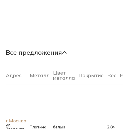
Все предложения
Цвет
Адрес
Металл
Покрытие
Вес
Ра
металла
г.Москва
ул.
Платина
белый
2.84