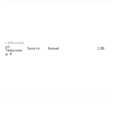
г.Москва
ул.
Золото
белый
1.98
Тверская,
д. 4