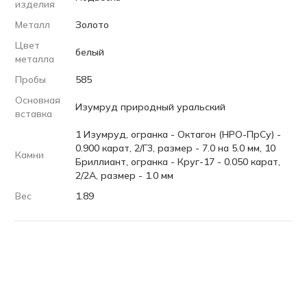
изделия
Металл
Золото
Цвет
белый
металла
Пробы
585
Основная
Изумруд природный уральский
вставка
1 Изумруд, огранка - Октагон (НРО-ПрСу) -
0.900 карат, 2/Г3, размер - 7.0 на 5.0 мм, 10
Камни
Бриллиант, огранка - Круг-17 - 0.050 карат,
2/2А, размер - 1.0 мм
Вес
1.89