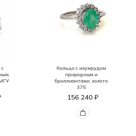
 с
Кольцо с изумрудом
ным,
природным и
 МГУ
бриллиантами, золото
375
₽
156 240 ₽