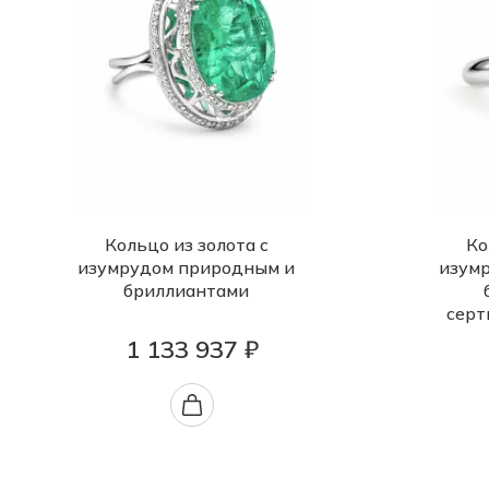
Кольцо из золота с
Ко
изумрудом природным и
изум
бриллиантами
серт
1 133 937 ₽