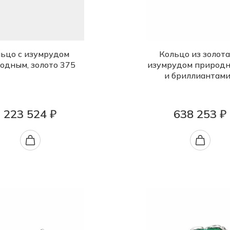
ьцо с изумрудом
Кольцо из золота
одным, золото 375
изумрудом природ
и бриллиантам
223 524 ₽
638 253 ₽