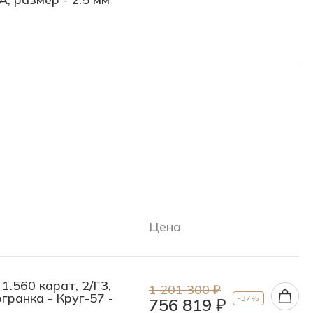
Цена
1.560 карат, 2/Г3,
1 201 300 ₽
огранка - Круг-57 -
-37%
756 819 ₽