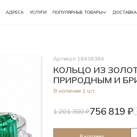
АДРЕСА
УСЛУГИ
ПОПУЛЯРНЫЕ ТОВАРЫ
ДОСТАВКА
Подвески
Артикул 18438384
Броши
КОЛЬЦО ИЗ ЗОЛО
ПРИРОДНЫМ И Б
В наличии 1 шт.
756 819 ₽
1 201 300 ₽
В корзину