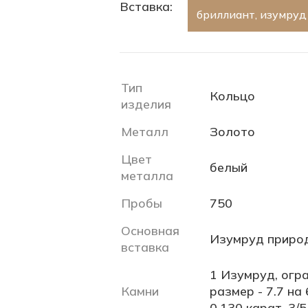
Вставка:
бриллиант, изумруд
Тип
Кольцо
изделия
Металл
Золото
Цвет
белый
металла
Пробы
750
Основная
Изумруд приро
вставка
1 Изумруд, огра
Камни
размер - 7.7 на 
0.130 карат, 3/5