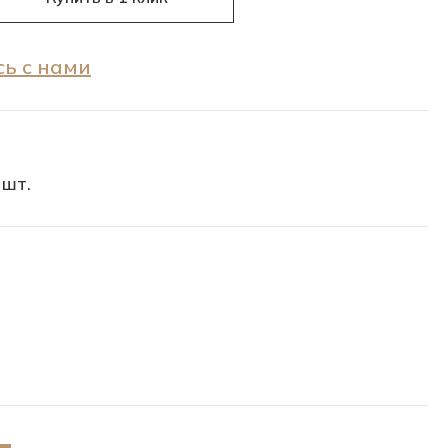
ь с нами
 шт.