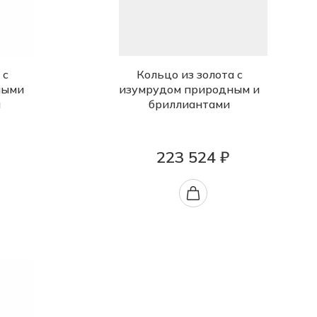
 с
Кольцо из золота с
ными
изумрудом природным и
и
бриллиантами
223 524 ₽