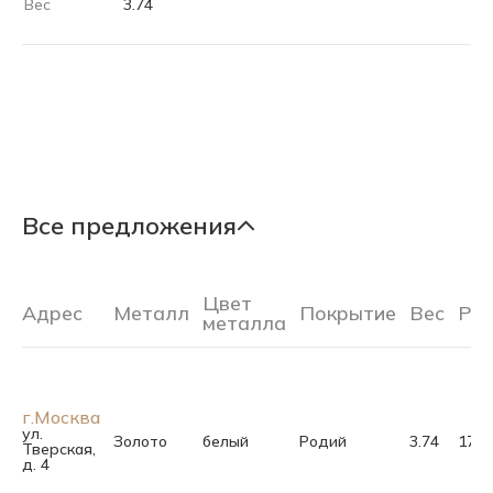
Вес
3.74
Все предложения
Цвет
Адрес
Металл
Покрытие
Вес
Ра
металла
г.Москва
ул.
Золото
белый
Родий
3.74
17.5
Тверская,
д. 4