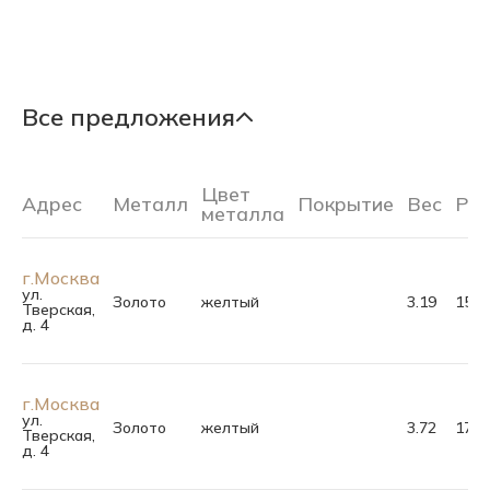
Все предложения
Цвет
Адрес
Металл
Покрытие
Вес
Ра
металла
г.Москва
ул.
Золото
желтый
3.19
15.5
Тверская,
д. 4
г.Москва
ул.
Золото
желтый
3.72
17.5
Тверская,
д. 4