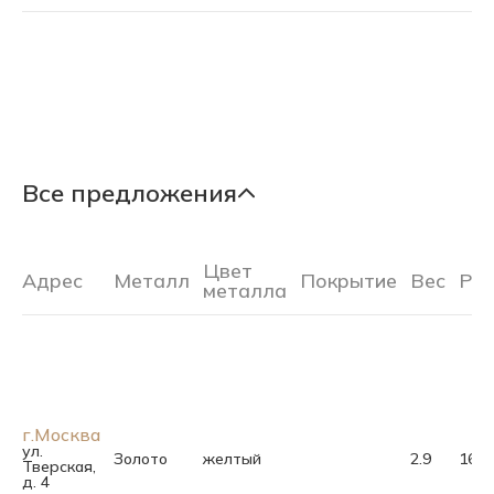
Все предложения
Цвет
Адрес
Металл
Покрытие
Вес
Ра
металла
г.Москва
ул.
Золото
желтый
2.9
16.5
Тверская,
д. 4