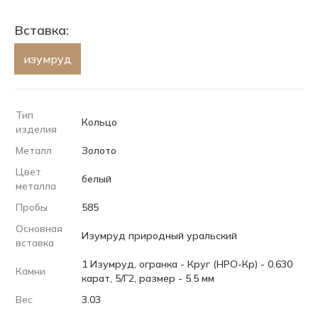
Вставка:
изумруд
Тип
Кольцо
изделия
Металл
Золото
Цвет
белый
металла
Пробы
585
Основная
Изумруд природный уральский
вставка
1 Изумруд, огранка - Круг (НРО-Кр) - 0.630
Камни
карат, 5/Г2, размер - 5.5 мм
Вес
3.03