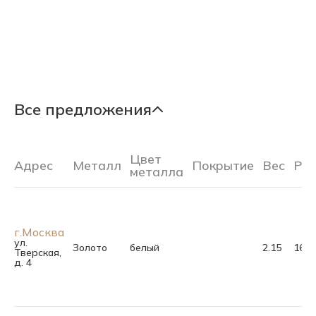
Все предложения
Цвет
Адрес
Металл
Покрытие
Вес
Ра
металла
г.Москва
ул.
Золото
белый
2.15
16.0
Тверская,
д. 4