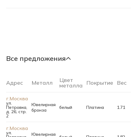
Все предложения
Цвет
Адрес
Металл
Покрытие
Вес
Ра
металла
г.Москва
ул.
Ювелирная
Петровка,
белый
Платина
1.71
16.
бронза
д. 26, стр.
2
г.Москва
ул.
Ювелирная