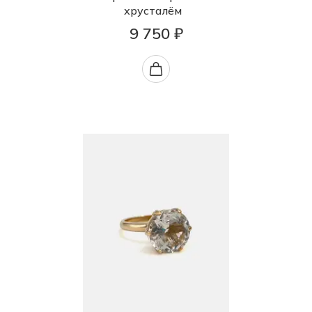
хрусталём
9 750 ₽